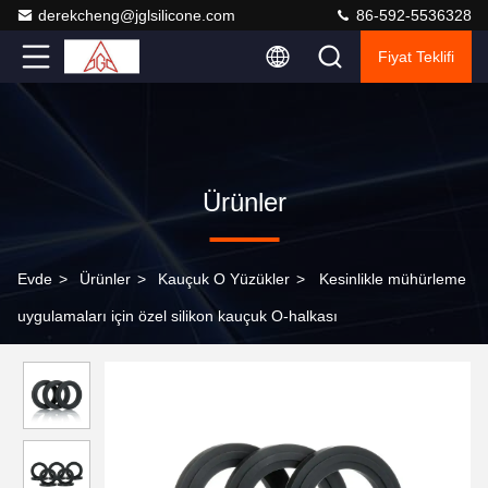
derekcheng@jglsilicone.com
86-592-5536328
Fiyat Teklifi
Ürünler
Evde
>
Ürünler
>
Kauçuk O Yüzükler
>
Kesinlikle mühürleme
uygulamaları için özel silikon kauçuk O-halkası