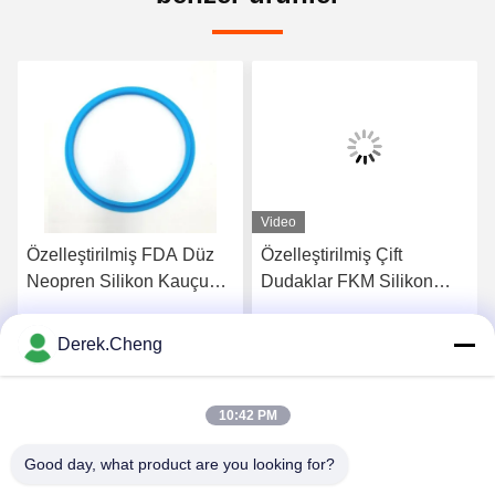
Video
Özelleştirilmiş FDA Düz
Özelleştirilmiş Çift
Neopren Silikon Kauçuk
Dudaklar FKM Silikon
O Halkalar
Kauçuk Dudak Contası
Derek.Cheng
En İyi Fiyatı Alın
En İyi Fiyatı Alın
10:42 PM
Good day, what product are you looking for?