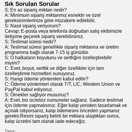
Sık Sorulan Sorular
S: En az sipariş miktarı nedir?
A: Minimum sipariş miktarımız esnektir ve özel
gereksinimlerinize göre müzakere edilebilir.
S: Nasıl sipariş veriyorum?
Cevap: E-posta veya telefonla doğrudan satış ekibimizle
iletişime geçerek sipariş verebilirsiniz.
S: Teslimat süresi nedir?
A: Teslimat süresi genellikle sipariş miktarına ve üretim
programına bağlı olarak 7-15 iş günüdür.
S: O halkaların boyutunu ve sertliğini özelleştirebilir
miyim?
C: Evet, boyut, sertlik ve diğer özellikler için tam
özelleştirme hizmetleri sunuyoruz.
S: Hangi ödeme yöntemleri kabul edilir?
C: Ödeme yöntemleri olarak T/T, L/C, Western Union ve
PayPal kabul ediyoruz.
S: Örnekler sağlıyor musunuz?
A: Evet, biz ücretsiz numuneler sağlarız. Sadece teslimat
için ödeme yapmalısınız. Eğer kalıp yeniden tasarlamak ve
açmak istiyorsanız, kalıp ödemesini önceden yapmanız
gerekir.Resmi sipariş belirli bir miktara ulaştıktan sonra,
kalıp ücretini tam olarak iade edeceğiz.
Tags: