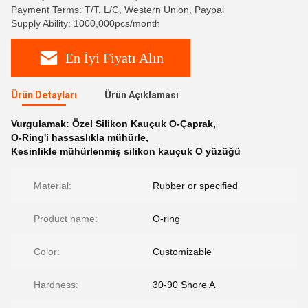
Payment Terms: T/T, L/C, Western Union, Paypal
Supply Ability: 1000,000pcs/month
En İyi Fiyatı Alın
Ürün Detayları
Ürün Açıklaması
Vurgulamak:
Özel Silikon Kauçuk O-Çaprak
,
O-Ring'i hassaslıkla mühürle
,
Kesinlikle mühürlenmiş silikon kauçuk O yüzüğü
Material:
Rubber or specified
Product name:
O-ring
Color:
Customizable
Hardness:
30-90 Shore A