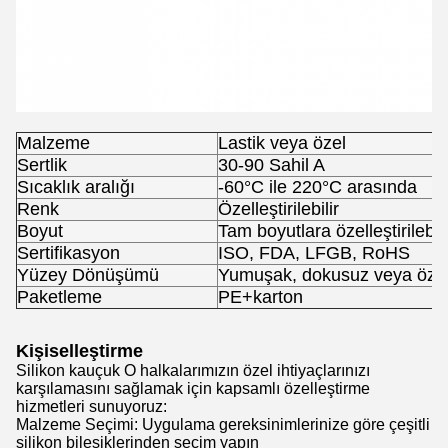
Malzeme
Lastik veya özel
Sertlik
30-90 Sahil A
Sıcaklık aralığı
-60°C ile 220°C arasında
Renk
Özelleştirilebilir
Boyut
Tam boyutlara özelleştirilebili
Sertifikasyon
ISO, FDA, LFGB, RoHS
Yüzey Dönüşümü
Yumuşak, dokusuz veya öze
Paketleme
PE+karton
Kişiselleştirme
Silikon kauçuk O halkalarımızın özel ihtiyaçlarınızı
karşılamasını sağlamak için kapsamlı özelleştirme
hizmetleri sunuyoruz:
Malzeme Seçimi: Uygulama gereksinimlerinize göre çeşitli
silikon bileşiklerinden seçim yapın