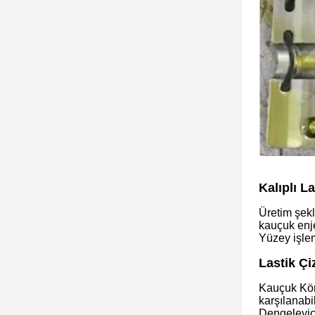
Kalıplı L
Üretim şekl
kauçuk enje
Yüzey işlem
Lastik Çi
Kauçuk Körü
karşılanabil
Dengeleyici