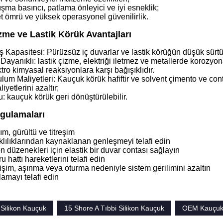
şma basıncı, patlama önleyici ve iyi esneklik;
 ömrü ve yüksek operasyonel güvenilirlik.
zme ve Lastik Körük Avantajları
 Kapasitesi: Pürüzsüz iç duvarlar ve lastik körüğün düşük sürt
ayanıklı: lastik çizme, elektriği iletmez ve metallerde korozyon
tro kimyasal reaksiyonlara karşı bağışıklıdır.
um Maliyetleri: Kauçuk körük hafiftir ve solvent çimento ve conta
yetlerini azaltır;
: kauçuk körük geri dönüştürülebilir.
gulamaları
ım, gürültü ve titreşim
rklılıklarından kaynaklanan genleşmeyi telafi edin
 düzenekleri için elastik bir duvar contası sağlayın
 hattı hareketlerini telafi edin
şim, aşınma veya oturma nedeniyle sistem gerilimini azaltın
lamayı telafi edin
 Silikon Kauçuk
15 Shore A Tıbbi Silikon Kauçuk
OEM Kauçuk 