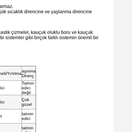
rarmaz.
üşük sıcaklık direncine ve yaşlanma direncine
lastik çizmeler, kauçuk oluklu boru ve kauçuk
i sistemler gibi birçok farklı sistemin önemli bir
aşınma
ti/Yırtılma
Direnç
Tatmin
ici
edici
değil
Çok
ici
güzel
tatmin
l
edici
tatmin