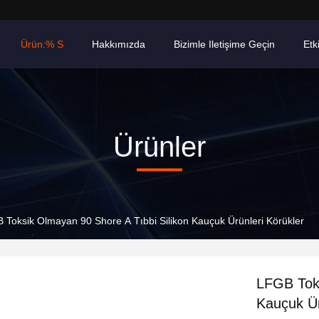
Ürün:% S
Hakkımızda
Bizimle Iletişime Geçin
Etki
Ürünler
 Toksik Olmayan 90 Shore A Tıbbi Silikon Kauçuk Ürünleri Körükler
LFGB Toks
Kauçuk Ür