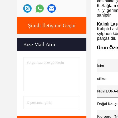
kesinlikle 
6. Sağlam 
7. İyi geri
sahiptir.
Kalıplı La
Şimdi İletişime Geçin
Kalıplı Las
sylphon kör
parçasıdır.
Bize Mail Atın
Ürün Özel
İsim
silikon
Nitril(EUNA-
Doğal Kauç
Kloropren(N