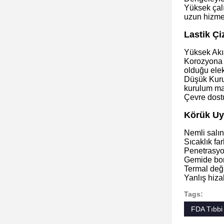
Yüksek çalı
uzun hizmet
Lastik Çi
Yüksek Akış
Korozyona D
olduğu elek
Düşük Kurul
kurulum mali
Çevre dostu
Körük Uy
Nemli salın
Sıcaklık fa
Penetrasyon
Gemide boru
Termal deği
Yanlış hiza
Tags:
FDA Tıbbi