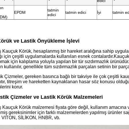
edici
en
tatmin
EPDM
tatmin edici
İyi
tatmin ed
edici
PDM)
örük ve Lastik Önyükleme İşlevi
 Kauçuk Körük, hesaplanmış bir hareket aralığına sahip uygulam
ğı için çeşitli uygulamalarda kullanılan esnek contalardır.Kauç
ak için kalıplama yoluyla yapılan bir tür sızdırmazlık ürünüdür
n kullanılır, genellikle tüm sızdırmazlık parçaları setinin bir parça
tik Çizmeler, gereken basınca bağlı bir takviye ile çok çeşitli k
alıtır, titreşim ve hareketten kaynaklanan hasar söz konusu olduğu
erini korur.
astik Çizmeler ve Lastik Körük Malzemeleri
 Kauçuk Körük malzemesi fiyata göre değil, kullanım amacına v
ilmiş gereksinimler için farklı malzemelerden yapılmış ürünler s
 VITON, SİLİKON, HNBR, vb.