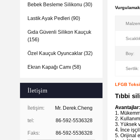
Bebek Besleme Silikonu
(30)
Vurgulama
Lastik Ayak Pedleri
(90)
Malze
Gıda Güvenli Silikon Kauçuk
Sıcaklı
(156)
Özel Kauçuk Oyuncaklar
(32)
Boy:
Ekran Kapağı Camı
(58)
Sertlik:
LFGB Toksik
İletişim
Tıbbi si
Avantajlar
İletişim:
Mr. Derek.Cheng
1. Mükemmel
2. Kullanım 
tel:
86-592-5536328
3. Yüksek v
4. İnce işç
Faks:
86-592-5536328
5. Orijinal