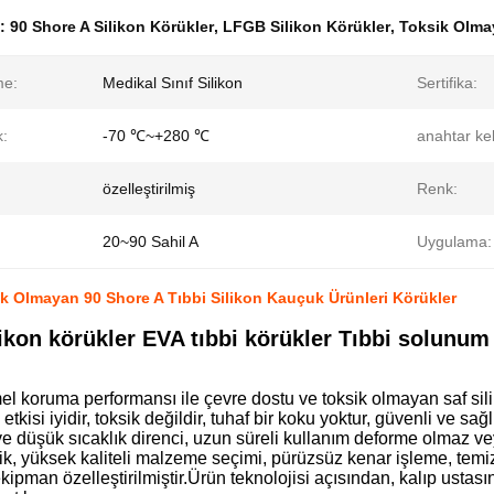
k:
90 Shore A Silikon Körükler
,
LFGB Silikon Körükler
,
Toksik Olmay
me:
Medikal Sınıf Silikon
Sertifika:
k:
-70 ℃~+280 ℃
anahtar ke
özelleştirilmiş
Renk:
20~90 Sahil A
Uygulama:
 Olmayan 90 Shore A Tıbbi Silikon Kauçuk Ürünleri Körükler
likon körükler EVA tıbbi körükler Tıbbi solunum
:
 koruma performansı ile çevre dostu ve toksik olmayan saf silik
etkisi iyidir, toksik değildir, tuhaf bir koku yoktur, güvenli ve sağlı
e düşük sıcaklık direnci, uzun süreli kullanım deforme olmaz v
ilik, yüksek kaliteli malzeme seçimi, pürüzsüz kenar işleme, temi
 ekipman özelleştirilmiştir.Ürün teknolojisi açısından, kalıp ustas