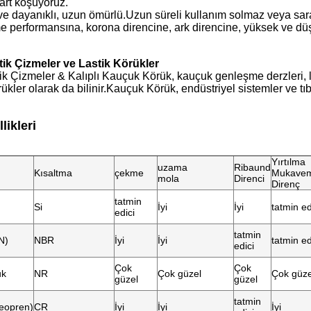
şart koşuyoruz.
ve dayanıklı, uzun ömürlü.Uzun süreli kullanım solmaz veya sa
lme performansına, korona direncine, ark direncine, yüksek ve d
stik Çizmeler ve Lastik Körükler
tik Çizmeler & Kalıplı Kauçuk Körük, kauçuk genleşme derzleri, 
ükler olarak da bilinir.Kauçuk Körük, endüstriyel sistemler ve tıbb
likleri
Yırtılma
uzama
Ribaund
Kısaltma
çekme
Mukaveme
mola
Direnci
Direnç
tatmin
Si
İyi
İyi
tatmin ed
edici
tatmin
N)
NBR
İyi
İyi
tatmin ed
edici
Çok
Çok
uk
NR
Çok güzel
Çok güze
güzel
güzel
tatmin
eopren)
CR
İyi
İyi
İyi