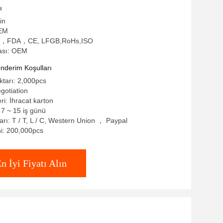
ı
in
OEM
SGS，FDA，CE, LFGB,RoHs,ISO
ası: OEM
derim Koşulları
ktarı: 2,000pcs
gotiation
eri: İhracat karton
 7 ~ 15 iş günü
rı: T / T, L / C, Western Union ， Paypal
i: 200,000pcs
n İyi Fiyatı Alın