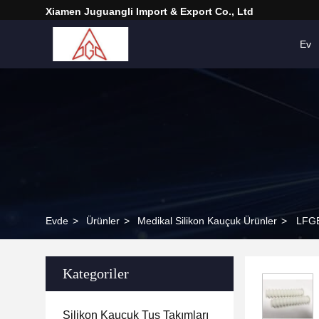
Xiamen Juguangli Import & Export Co., Ltd
Ev
Evde
>
Ürünler
>
Medikal Silikon Kauçuk Ürünler
>
LFGB
Kategoriler
Silikon Kauçuk Tuş Takımları