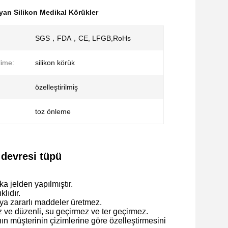
an Silikon Medikal Körükler
SGS，FDA，CE, LFGB,RoHs
lime:
silikon körük
özelleştirilmiş
toz önleme
 devresi tüpü
a jelden yapılmıştır.
klıdır.
eya zararlı maddeler üretmez.
z ve düzenli, su geçirmez ve ter geçirmez.
ının müşterinin çizimlerine göre özelleştirmesini