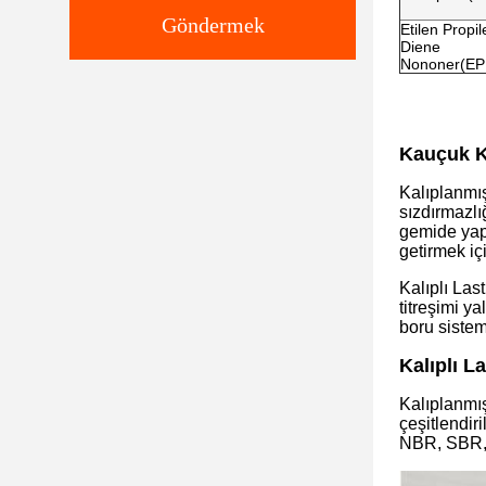
Göndermek
Etilen Propil
Diene
Nononer(E
Kauçuk K
Kalıplanmış
sızdırmazlı
gemide yapm
getirmek içi
Kalıplı Las
titreşimi y
boru sisteml
Kalıplı L
Kalıplanmış
çeşitlendir
NBR, SBR,