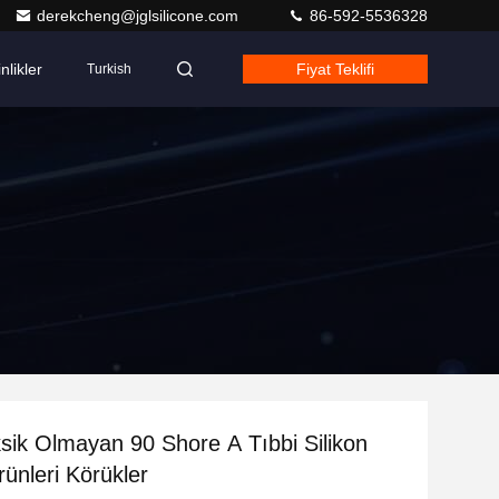
derekcheng@jglsilicone.com
86-592-5536328
nlikler
Fiyat Teklifi
Turkish
ik Olmayan 90 Shore A Tıbbi Silikon
ünleri Körükler