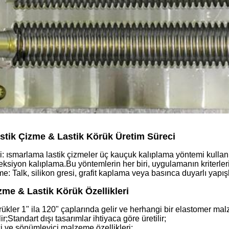
astik Çizme & Lastik Körük Üretim Süreci
i: ısmarlama lastik çizmeler üç kauçuk kalıplama yöntemi kullanır
ksiyon kalıplama.Bu yöntemlerin her biri, uygulamanın kriterlerine 
e: Talk, silikon gresi, grafit kaplama veya basınca duyarlı yapı
zme & Lastik Körük Özellikleri
kler 1" ila 120" çaplarında gelir ve herhangi bir elastomer malze
ir;Standart dışı tasarımlar ihtiyaca göre üretilir;
 ve sönümleyici malzeme özellikleri;