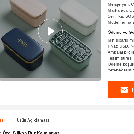
Menşe yeri: Ç
Marka adı: 
Sertifika: S
Model numar
Ödeme ve Gön
Min sipariş m
Fiyat: USD, N
Ambalaj bilgi
Teslim süresi
Ödeme koşulla
Yetenek temin
E
arı
Ürün Açıklaması
k:
Özel Silikon Buz Kalıplaması