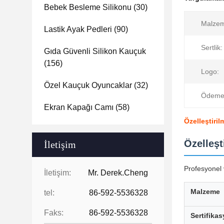
Bebek Besleme Silikonu
(30)
Malze
Lastik Ayak Pedleri
(90)
Sertlik:
Gıda Güvenli Silikon Kauçuk
(156)
Logo:
Özel Kauçuk Oyuncaklar
(32)
Ödeme
Ekran Kapağı Camı
(58)
Özelleştiri
Özelleşt
İletişim
Profesyonel v
İletişim:
Mr. Derek.Cheng
Malzeme
tel:
86-592-5536328
Faks:
86-592-5536328
Sertifika