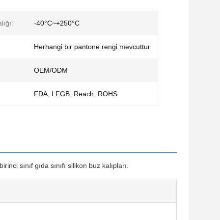
lığı:
-40°C~+250°C
Herhangi bir pantone rengi mevcuttur
OEM/ODM
FDA, LFGB, Reach, ROHS
nci sınıf gıda sınıfı silikon buz kalıpları.