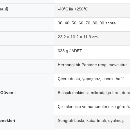
ralığı
-40℃ ila +250℃
30, 40, 50, 60, 70, 80, 90 shore
23.2 × 10.2 × 11.9 cm
633 g / ADET
Herhangi bir Pantone rengi mevcuttur
Çevre dostu, yapışmaz, esnek, hafif
 Güvenli
Bulaşık makinesi, mikrodalga fırın, don
Çizimlerinize ve numunelerinize göre ö
nekleri
Serigrafi baskı, kabartmalı, oyulmuş