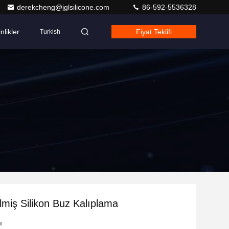
derekcheng@jglsilicone.com
86-592-5536328
nlikler
Fiyat Teklifi
Turkish
ilmiş Silikon Buz Kalıplama
ı