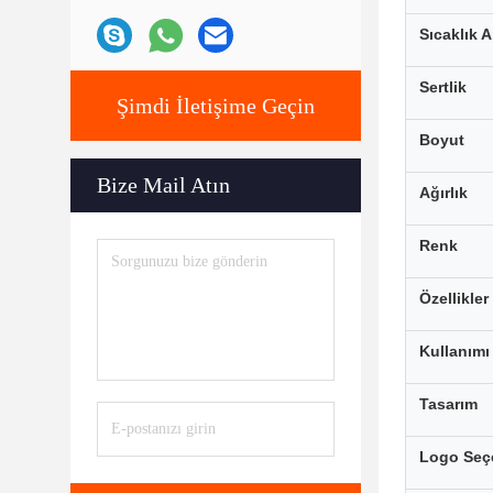
Sıcaklık A
Sertlik
Şimdi İletişime Geçin
Boyut
Bize Mail Atın
Ağırlık
Renk
Özellikler
Kullanımı
Tasarım
Logo Seçe