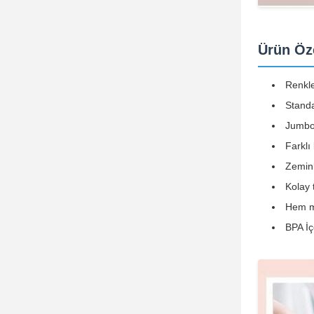
Ürün Öze
Renkle
Standa
Jumbo 
Farklı
Zeminl
Kolay 
Hem m
BPA İ