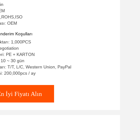
in
OEM
GS,ROHS,ISO
ası: OEM
derim Koşulları
iktarı: 1,000PCS
egotiation
leri: PE + KARTON
: 10 ~ 30 gün
rı: T/T, L/C, Western Union, PayPal
i: 200,000pcs / ay
n İyi Fiyatı Alın