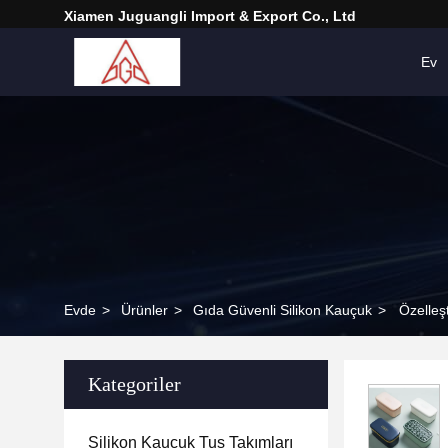
Xiamen Juguangli Import & Export Co., Ltd
Ev
Evde
>
Ürünler
>
Gıda Güvenli Silikon Kauçuk
>
Özelleş
Kategoriler
Silikon Kauçuk Tuş Takımları