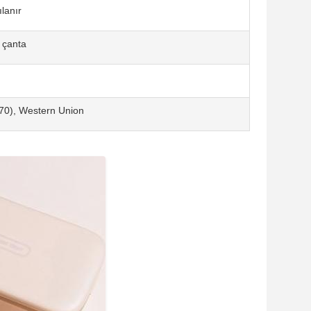
lanır
li çanta
70), Western Union