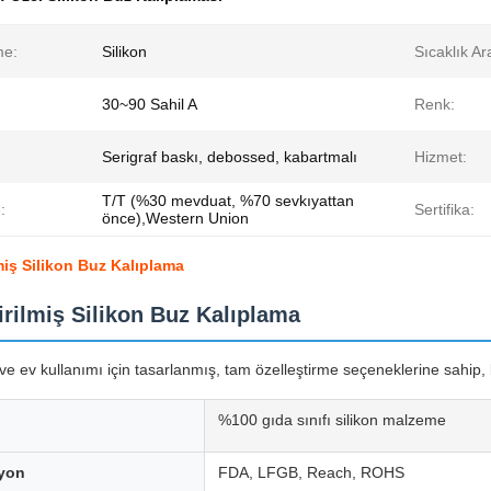
me:
Silikon
Sıcaklık Ara
30~90 Sahil A
Renk:
Serigraf baskı, debossed, kabartmalı
Hizmet:
T/T (%30 mevduat, %70 sevkıyattan
:
Sertifika:
önce),Western Union
lmiş Silikon Buz Kalıplama
irilmiş Silikon Buz Kalıplama
e ev kullanımı için tasarlanmış, tam özelleştirme seçeneklerine sahip, biri
%100 gıda sınıfı silikon malzeme
syon
FDA, LFGB, Reach, ROHS